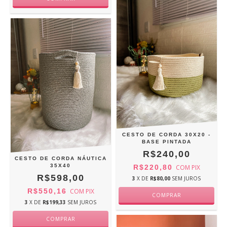
CESTO DE CORDA 30X20 -
BASE PINTADA
R$240,00
CESTO DE CORDA NÁUTICA
35X40
R$220,80
COM
PIX
R$598,00
3
X DE
R$80,00
SEM JUROS
R$550,16
COM
PIX
3
X DE
R$199,33
SEM JUROS