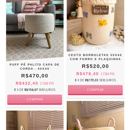
CESTO BORBOLETAS 30X40
COM FORRO E PLAQUINHA
PUFF PÉ PALITO CAPA DE
R$520,00
CORDA - 40X40
R$478,40
COM
PIX
R$470,00
3
X DE
R$173,33
SEM JUROS
R$432,40
COM
PIX
3
X DE
R$156,67
SEM JUROS