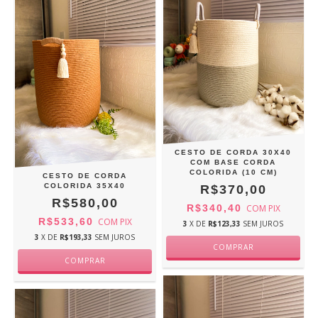
CESTO DE CORDA 30X40
COM BASE CORDA
COLORIDA (10 CM)
CESTO DE CORDA
COLORIDA 35X40
R$370,00
R$580,00
R$340,40
COM
PIX
R$533,60
COM
PIX
3
X DE
R$123,33
SEM JUROS
3
X DE
R$193,33
SEM JUROS