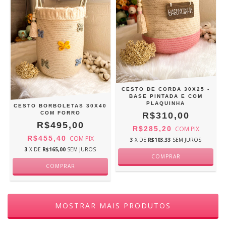
CESTO DE CORDA 30X25 -
BASE PINTADA E COM
PLAQUINHA
CESTO BORBOLETAS 30X40
COM FORRO
R$310,00
R$495,00
R$285,20
COM
PIX
R$455,40
COM
PIX
3
X DE
R$103,33
SEM JUROS
3
X DE
R$165,00
SEM JUROS
MOSTRAR MAIS PRODUTOS