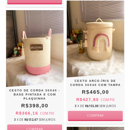
CESTO ARCO-ÍRIS DE
CORDA 30X40 COM TAMPA
CESTO DE CORDA 30X40 -
R$465,00
BASE PINTADA E COM
PLAQUINHA
R$427,80
COM
PIX
R$398,00
3
X DE
R$155,00
SEM JUROS
R$366,16
COM
PIX
3
X DE
R$132,67
SEM JUROS