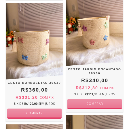
CESTO JARDIM ENCANTADO
30X30
R$340,00
CESTO BORBOLETAS 30X30
R$312,80
COM
PIX
R$360,00
3
X DE
R$113,33
SEM JUROS
R$331,20
COM
PIX
3
X DE
R$120,00
SEM JUROS