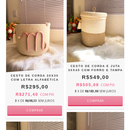
CESTO DE CORDA E JUTA
30X40 COM FORRO E TAMPA
CESTO DE CORDA 30X30
R$549,00
COM LETRA ALFABÉTICA
R$505,08
COM
PIX
R$295,00
3
X DE
R$183,00
SEM JUROS
R$271,40
COM
PIX
3
X DE
R$98,33
SEM JUROS