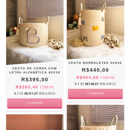
CESTO BORBOLETAS 30X40
CESTO DE CORDA COM
R$440,00
LETRA ALFABÉTICA 40X30
R$404,80
COM
PIX
R$395,00
3
X DE
R$146,67
SEM JUROS
R$363,40
COM
PIX
3
X DE
R$131,67
SEM JUROS