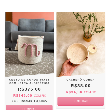
CESTO DE CORDA 35X35
CACHEPÔ CORDA
COM LETRA ALFABÉTICA
R$38,00
R$375,00
R$34,96
COM
PIX
R$345,00
COM
PIX
3
X DE
R$125,00
SEM JUROS