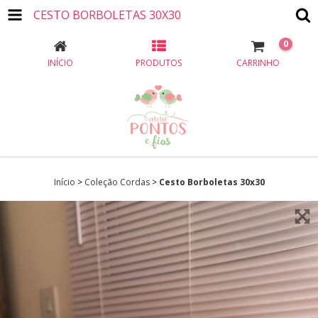
CESTO BORBOLETAS 30X30
0
INÍCIO
PRODUTOS
CARRINHO
Início
>
Coleção Cordas
>
Cesto Borboletas 30x30