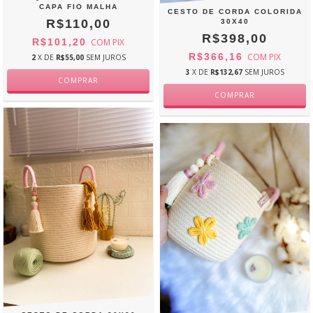
CAPA FIO MALHA
CESTO DE CORDA COLORIDA
R$110,00
30X40
R$398,00
R$101,20
COM
PIX
R$366,16
COM
PIX
2
X DE
R$55,00
SEM JUROS
3
X DE
R$132,67
SEM JUROS