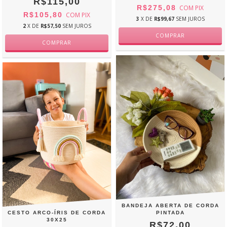
R$115,00
R$275,08
COM
PIX
R$105,80
COM
PIX
3
X DE
R$99,67
SEM JUROS
2
X DE
R$57,50
SEM JUROS
BANDEJA ABERTA DE CORDA
CESTO ARCO-ÍRIS DE CORDA
PINTADA
30X25
R$72,00