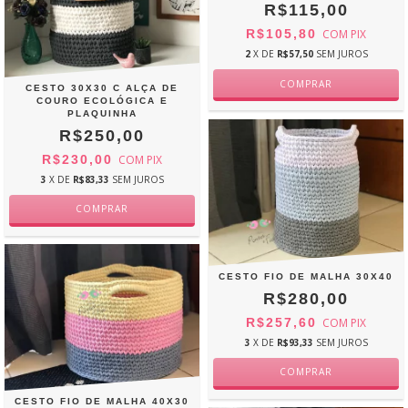
R$115,00
R$105,80
COM
PIX
2
X DE
R$57,50
SEM JUROS
CESTO 30X30 C ALÇA DE
COURO ECOLÓGICA E
PLAQUINHA
R$250,00
R$230,00
COM
PIX
3
X DE
R$83,33
SEM JUROS
CESTO FIO DE MALHA 30X40
R$280,00
R$257,60
COM
PIX
3
X DE
R$93,33
SEM JUROS
CESTO FIO DE MALHA 40X30