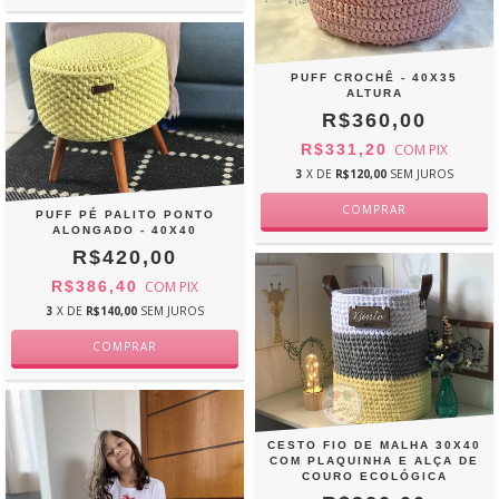
PUFF CROCHÊ - 40X35
ALTURA
R$360,00
R$331,20
COM
PIX
3
X DE
R$120,00
SEM JUROS
PUFF PÉ PALITO PONTO
ALONGADO - 40X40
R$420,00
R$386,40
COM
PIX
3
X DE
R$140,00
SEM JUROS
CESTO FIO DE MALHA 30X40
COM PLAQUINHA E ALÇA DE
COURO ECOLÓGICA