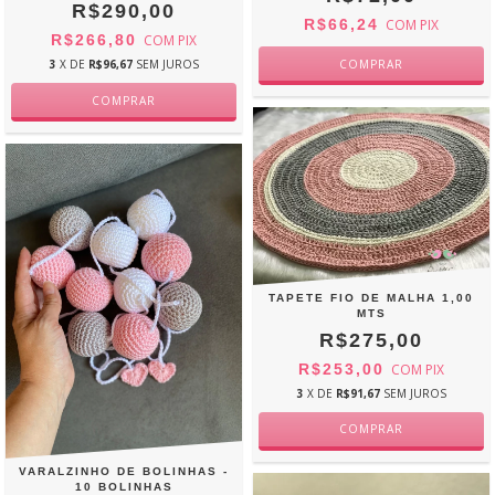
R$290,00
R$66,24
COM
PIX
R$266,80
COM
PIX
3
X DE
R$96,67
SEM JUROS
TAPETE FIO DE MALHA 1,00
MTS
R$275,00
R$253,00
COM
PIX
3
X DE
R$91,67
SEM JUROS
VARALZINHO DE BOLINHAS -
10 BOLINHAS