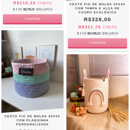
R$216,20
COM
PIX
CESTO FIO DE MALHA 30X40
COM TAMPA E ALÇA DE
3
X DE
R$78,33
SEM JUROS
COURO ECOLÓGICA
R$328,00
R$301,76
COM
PIX
3
X DE
R$109,33
SEM JUROS
CESTO FIO DE MALHA 40X30
COM PLAQUINHA
PERSONALIZADA