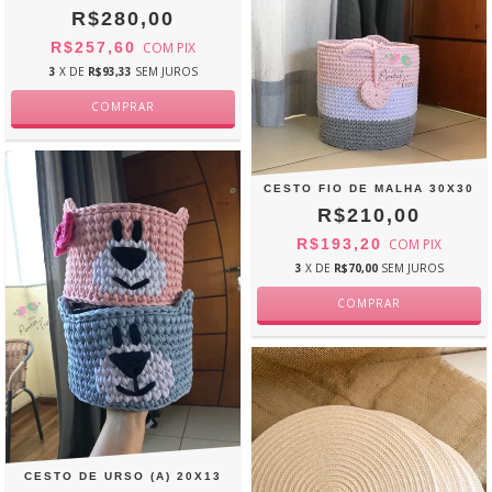
R$280,00
R$257,60
COM
PIX
3
X DE
R$93,33
SEM JUROS
CESTO FIO DE MALHA 30X30
R$210,00
R$193,20
COM
PIX
3
X DE
R$70,00
SEM JUROS
CESTO DE URSO (A) 20X13