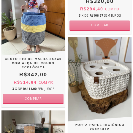
R$320,00
R$294,40
COM
PIX
3
X DE
R$106,67
SEM JUROS
CESTO FIO DE MALHA 35X40
COM ALÇA DE COURO
ECOLÓGICA
R$342,00
R$314,64
COM
PIX
3
X DE
R$114,00
SEM JUROS
PORTA PAPEL HIGIÊNICO
25X25X12