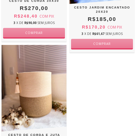
CESTO DE CORDA 30X30
R$270,00
CESTO JARDIM ENCANTADO
20X20
R$248,40
COM
PIX
R$185,00
3
X DE
R$90,00
SEM JUROS
R$170,20
COM
PIX
3
X DE
R$61,67
SEM JUROS
CESTO DE CORDA E JUTA