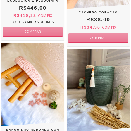
ECOLÓGICA E PLAQUINHA
R$446,00
CACHEPÔ CORAÇÃO
R$410,32
COM
PIX
R$38,00
3
X DE
R$148,67
SEM JUROS
R$34,96
COM
PIX
BANQUINHO REDONDO COM