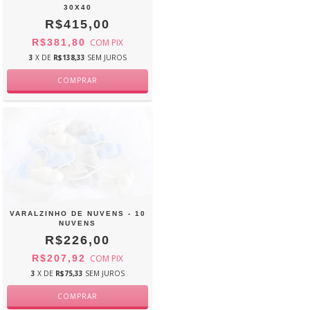
30X40
R$415,00
R$381,80
COM
PIX
3
X DE
R$138,33
SEM JUROS
VARALZINHO DE NUVENS - 10
NUVENS
R$226,00
R$207,92
COM
PIX
3
X DE
R$75,33
SEM JUROS