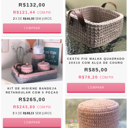
R$132,00
R$121,44
COM
PIX
2
X DE
R$66,00
SEM JUROS
CESTO FIO MALHA QUADRADO
20X10 COM ALÇA DE COURO
R$85,00
R$78,20
COM
PIX
KIT DE HIGIENE BANDEJA
RETANGULAR COM 5 PEÇAS
R$265,00
R$243,80
COM
PIX
3
X DE
R$88,33
SEM JUROS