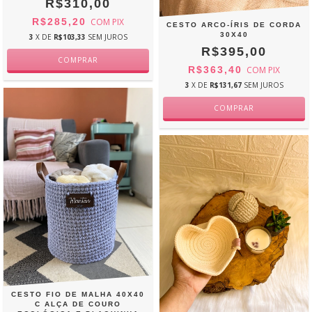
R$310,00
R$285,20
COM
PIX
CESTO ARCO-ÍRIS DE CORDA
30X40
3
X DE
R$103,33
SEM JUROS
R$395,00
R$363,40
COM
PIX
3
X DE
R$131,67
SEM JUROS
CESTO FIO DE MALHA 40X40
C ALÇA DE COURO