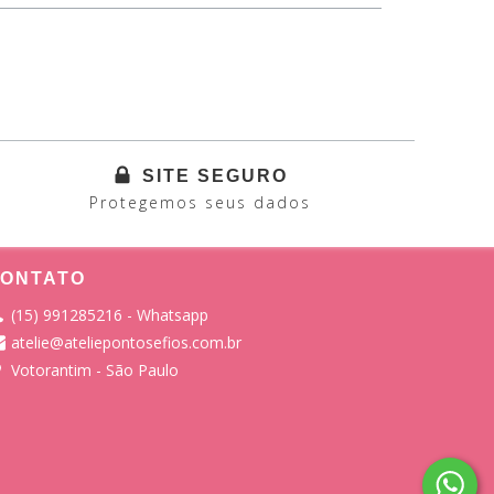
SITE SEGURO
Protegemos seus dados
ONTATO
(15) 991285216 - Whatsapp
atelie@ateliepontosefios.com.br
Votorantim - São Paulo