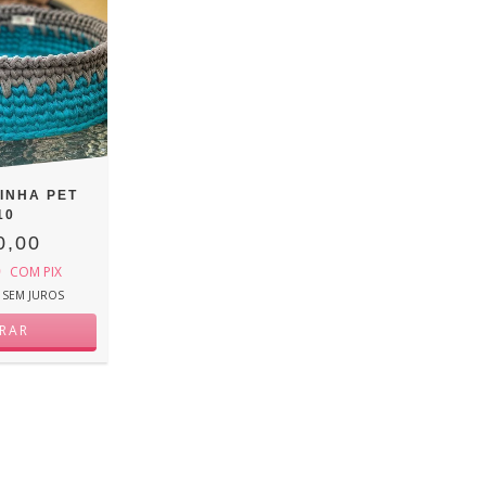
INHA PET
10
0,00
0
COM
PIX
SEM JUROS