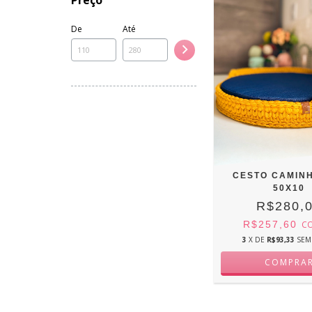
Preço
De
Até
CESTO CAMIN
50X10
R$280,
R$257,60
C
3
X DE
R$93,33
SEM