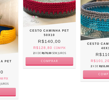
CESTO CAMINHA PET
50X10
R$140,00
CESTO CAM
R$128,80
COM
PIX
40X
2
X DE
R$70,00
SEM JUROS
R$11
R$101,2
HA PET
2
X DE
R$55,00
00
OM
PIX
 JUROS