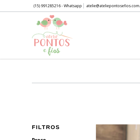
(15) 991285216 - Whatsapp
atelie@ateliepontosefios.com
FILTROS