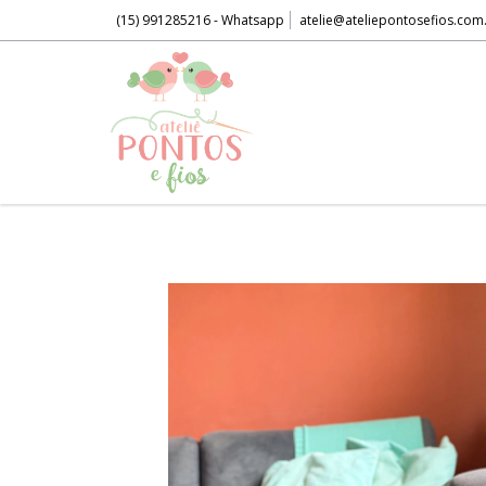
(15) 991285216 - Whatsapp
atelie@ateliepontosefios.com