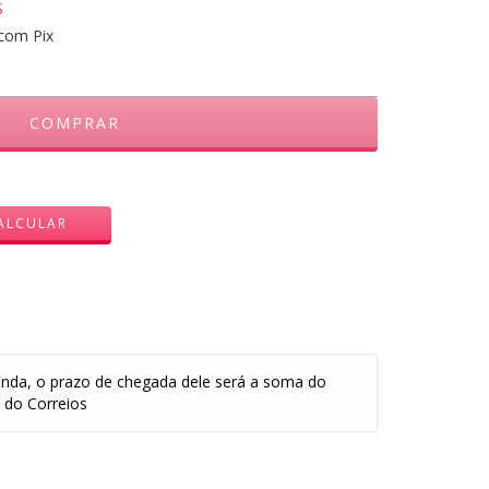
S
com Pix
ALTERAR CEP
ALCULAR
nda, o prazo de chegada dele será a soma do
 do Correios