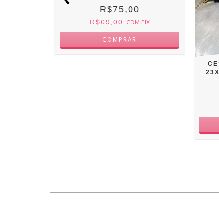
R$75,00
R$69,00
COM
PIX
DE CORDA
CE
23
0
M
PIX