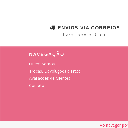
ENVIOS VIA CORREIOS
Para todo o Brasil
NAVEGAÇÃO
Quem Somos
Trocas, Devoluções e Frete
Avaliações de Clientes
Contato
Ao navegar por
Copyright Atelie Pontos e Fios - 40884812000161 - 2