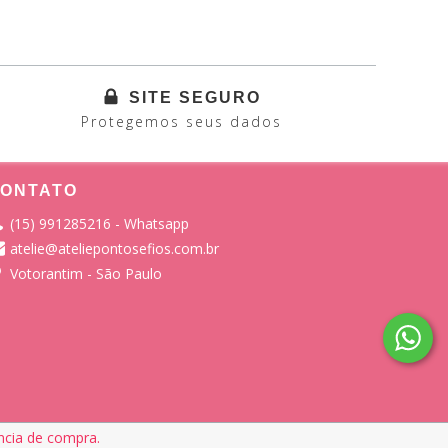
SITE SEGURO
Protegemos seus dados
ONTATO
(15) 991285216 - Whatsapp
atelie@ateliepontosefios.com.br
Votorantim - São Paulo
ência de compra.