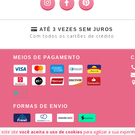
ATÉ 3 VEZES SEM JUROS
Com todos os cartões de crédito
MEIOS DE PAGAMENTO
C
FORMAS DE ENVIO
 este site
você aceita o uso de cookies
para agilizar a sua experi
026. Todos os direitos reservados.