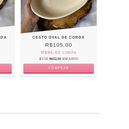
RDA
CESTO OVAL DE CORDA
SOUS
R$105,00
R$96,60
COM
PIX
R
2
X DE
R$52,50
SEM JUROS