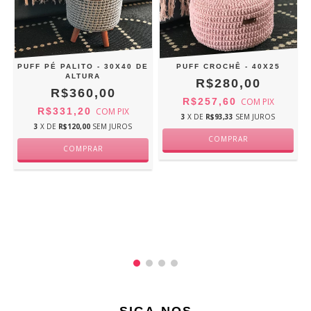
PUFF PÉ PALITO - 30X40 DE
PUFF CROCHÊ - 40X25
ALTURA
R$280,00
R$360,00
R$257,60
COM
PIX
R$331,20
COM
PIX
3
X DE
R$93,33
SEM JUROS
3
X DE
R$120,00
SEM JUROS