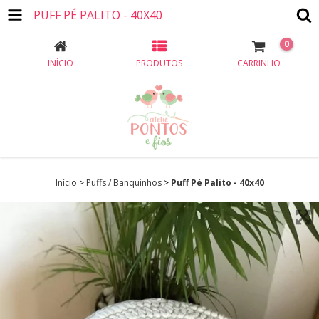
PUFF PÉ PALITO - 40X40
0
INÍCIO
PRODUTOS
CARRINHO
Início
>
Puffs / Banquinhos
>
Puff Pé Palito - 40x40