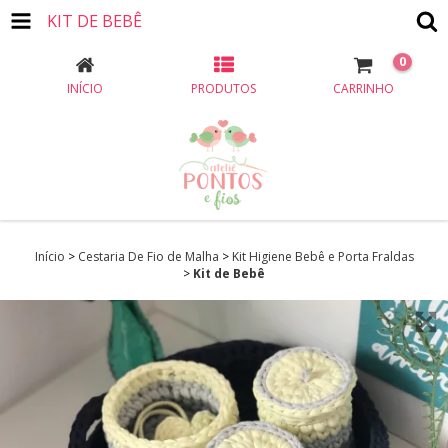
KIT DE BEBÊ
0
INÍCIO
PRODUTOS
CARRINHO
Início
>
Cestaria De Fio de Malha
>
Kit Higiene Bebê e Porta Fraldas
>
Kit de Bebê