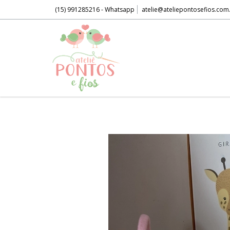
(15) 991285216 - Whatsapp
atelie@ateliepontosefios.com