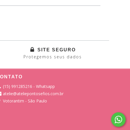
SITE SEGURO
Protegemos seus dados
ONTATO
(15) 991285216 - Whatsapp
atelie@ateliepontosefios.com.br
Votorantim - São Paulo