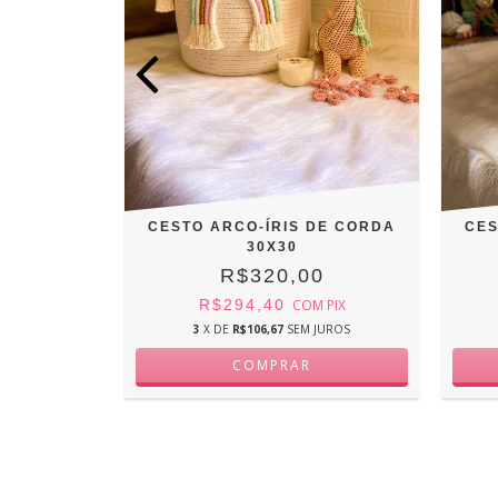
DE CORDA
CESTO ARCO-ÍRIS DE CORDA
CES
30X30
0
R$320,00
M
PIX
R$294,40
COM
PIX
JUROS
3
X DE
R$106,67
SEM JUROS