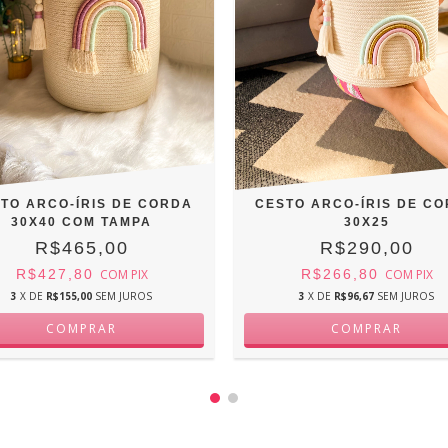
TO ARCO-ÍRIS DE CORDA
CESTO ARCO-ÍRIS DE C
30X40 COM TAMPA
30X25
R$465,00
R$290,00
R$427,80
COM
PIX
R$266,80
COM
PIX
3
X DE
R$155,00
SEM JUROS
3
X DE
R$96,67
SEM JUROS