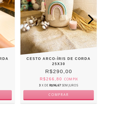
ORDA
CESTO ARCO-ÍRIS DE CORDA
CESTO A
25X30
R$290,00
R$266,80
COM
PIX
R$
3
X DE
R$96,67
SEM JUROS
3
X D