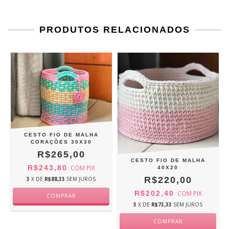
PRODUTOS RELACIONADOS
CESTO FIO DE MALHA
CORAÇÕES 30X30
R$265,00
CESTO FIO DE MALHA
R$243,80
COM
PIX
40X20
R$220,00
3
X DE
R$88,33
SEM JUROS
R$202,40
COM
PIX
3
X DE
R$73,33
SEM JUROS