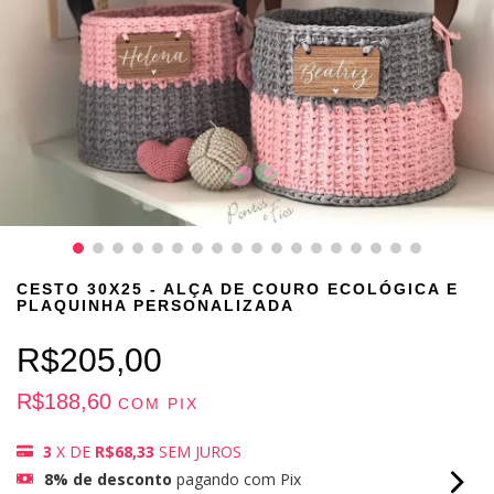
CESTO 30X25 - ALÇA DE COURO ECOLÓGICA E
PLAQUINHA PERSONALIZADA
R$205,00
R$188,60
COM
PIX
3
X DE
R$68,33
SEM JUROS
8% de desconto
pagando com Pix