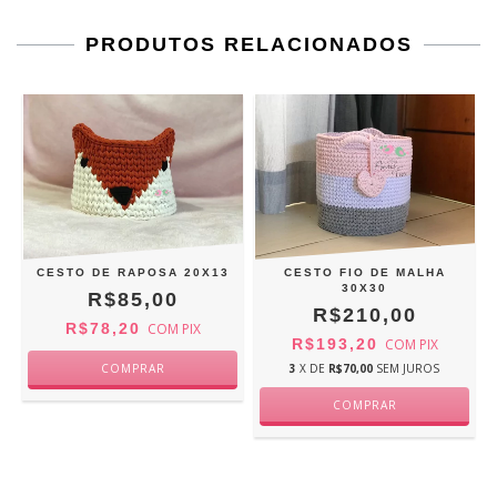
PRODUTOS RELACIONADOS
2
CESTO DE RAPOSA 20X13
CESTO FIO DE MALHA
30X30
R$85,00
R$210,00
R$78,20
COM
PIX
R$193,20
COM
PIX
3
X DE
R$70,00
SEM JUROS