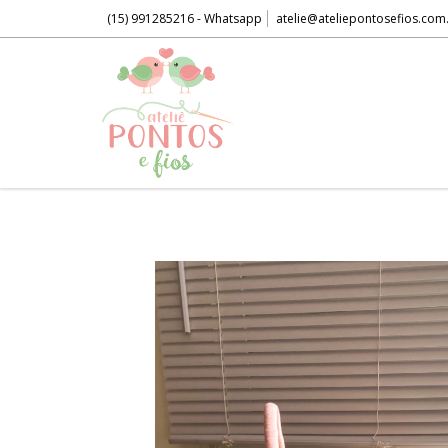
(15) 991285216 - Whatsapp
atelie@ateliepontosefios.com